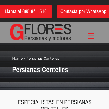
Saltar
Llama al 685 841 510
Contacta por WhatsApp
al
contenido
Toggle
Inicio
Navigat
Instalación
Home
Persianas Centelles
Persianas Centelles
Reparación
Motorización
Automatización
Persianas
ESPECIALISTAS EN PERSIANAS
Quiénes somos
CENTELLES