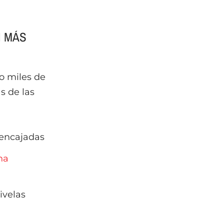
N MÁS
o miles de
s de las
sencajadas
na
ivelas