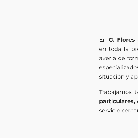
En
G. Flores
o
en toda la p
avería de for
especializad
situación y a
Trabajamos 
particulares
servicio cerca