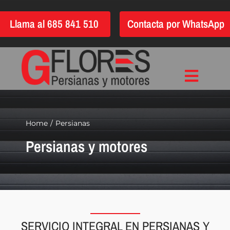
Saltar
Llama al 685 841 510
Contacta por WhatsApp
al
contenido
Toggle
Inicio
Navigat
Instalación
Home
Persianas
Persianas y motores
Reparación
Motorización
Automatización
Persianas
SERVICIO INTEGRAL EN PERSIANAS Y
Quiénes somos