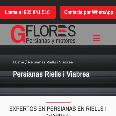
Saltar
Llama al 685 841 510
Contacta por WhatsApp
al
contenido
Toggle
Inicio
Navigat
Instalación
Home
Persianas Riells i Viabrea
Persianas Riells i Viabrea
Reparación
Motorización
Automatización
Persianas
EXPERTOS EN PERSIANAS EN RIELLS I
Quiénes somos
VIABREA