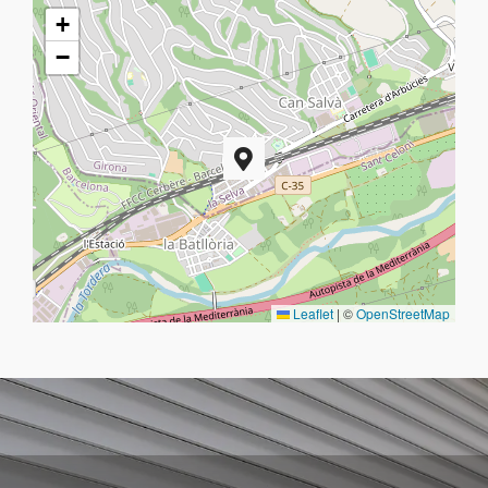
+
−
Leaflet
|
©
OpenStreetMap