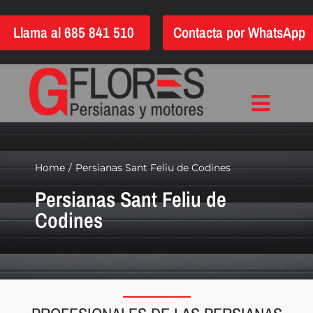
Saltar
Llama al 685 841 510
Contacta por WhatsApp
al
contenido
Toggle
Inicio
Navigat
Instalación
Home
Persianas Sant Feliu de Codines
Persianas Sant Feliu de
Reparación
Codines
Motorización
Automatización
Persianas
Quiénes somos