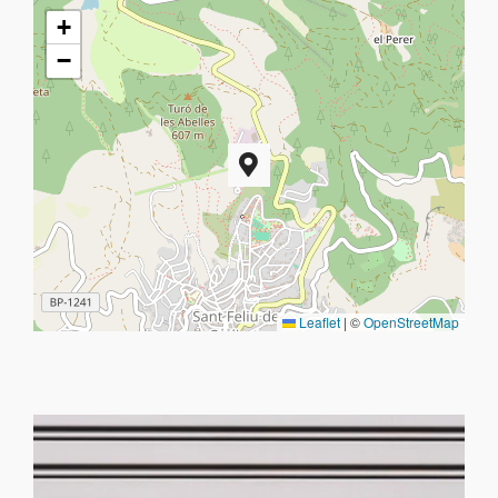
+
−
Leaflet
|
©
OpenStreetMap