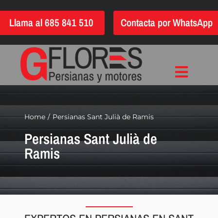
Saltar
Llama al 685 841 510
Contacta por WhatsApp
al
contenido
Toggle
Inicio
Navigat
Instalación
Home
Persianas Sant Julià de Ramis
Persianas Sant Julià de
Reparación
Ramis
Motorización
Automatización
Persianas
Quiénes somos