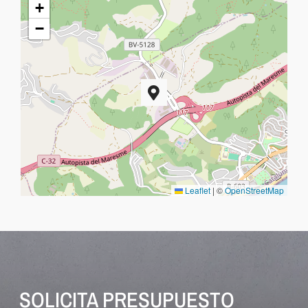
+
−
Leaflet
|
©
OpenStreetMap
SOLICITA PRESUPUESTO