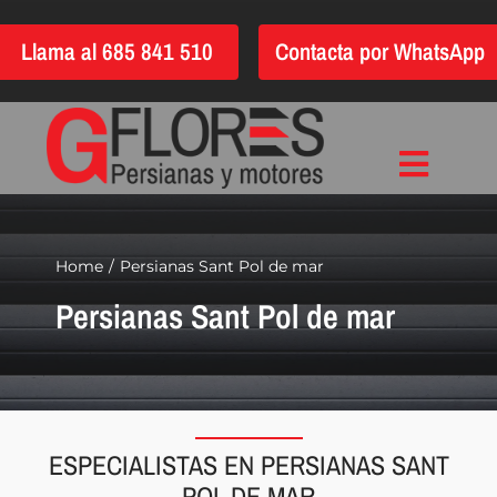
Saltar
Llama al 685 841 510
Contacta por WhatsApp
al
contenido
Toggle
Inicio
Navigat
Instalación
Home
Persianas Sant Pol de mar
Persianas Sant Pol de mar
Reparación
Motorización
Automatización
Persianas
ESPECIALISTAS EN PERSIANAS SANT
Quiénes somos
POL DE MAR