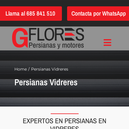
Saltar
Llama al 685 841 510
Contacta por WhatsApp
al
contenido
Toggle
Inicio
Navigat
Instalación
Home
Persianas Vidreres
Persianas Vidreres
Reparación
Motorización
Automatización
Persianas
EXPERTOS EN PERSIANAS EN
Quiénes somos
VIDRERES