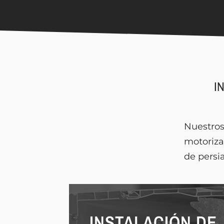
I
Nuestro
motoriza
de persi
INSTALACIÓN DE