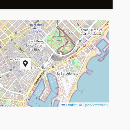
Leaflet
|
©
OpenStreetMap