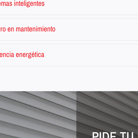
emas inteligentes
ro en mantenimiento
iencia energética
PIDE T