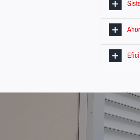
Sist
Ahor
Efic