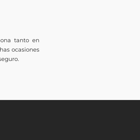
lona tanto en
chas ocasiones
seguro.