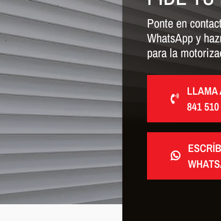
Ponte en contact
WhatsApp y hazno
para la motoriza
LLAMA 
841 510
ESCRÍ
WHATS