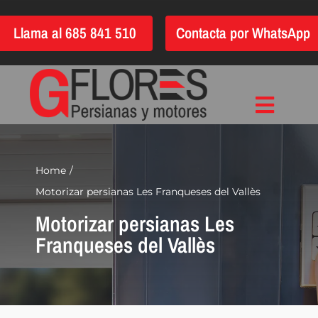
Saltar
Llama al 685 841 510
Contacta por WhatsApp
al
contenido
Toggle
Inicio
Navigat
Instalación
Home
Motorizar persianas Les Franqueses del Vallès
Reparación
Motorizar persianas Les
Motorización
Franqueses del Vallès
Automatización
Persianas
Quiénes somos