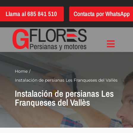
Saltar
Llama al 685 841 510
Contacta por WhatsApp
al
contenido
Toggle
Inicio
Navigat
Instalación
Home
Instalación de persianas Les Franqueses del Vallès
Reparación
Instalación de persianas Les
Motorización
Franqueses del Vallès
Automatización
Persianas
Quiénes somos