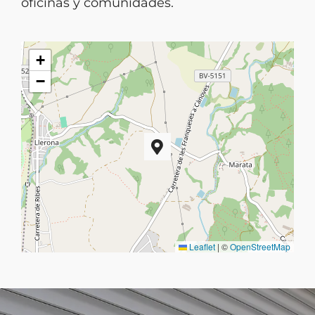
oficinas y comunidades.
+
−
Leaflet
|
©
OpenStreetMap