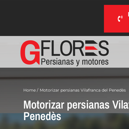
Saltar
al
contenido
Home
Motorizar persianas Vilafranca del Penedès
Motorizar persianas Vila
Penedès