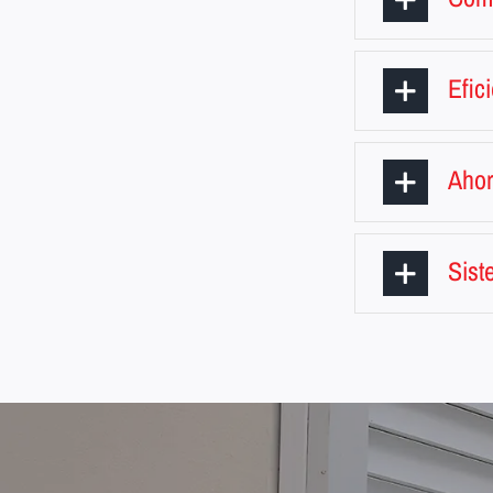
Efic
Ahor
Sist