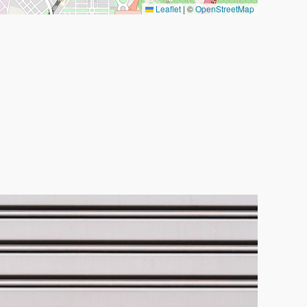
Leaflet
|
©
OpenStreetMap