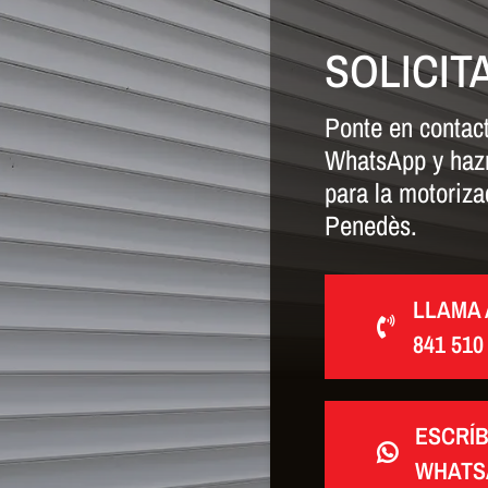
SOLICIT
Ponte en contact
WhatsApp y hazno
para la motoriza
Penedès.
LLAMA 
841 510
ESCRÍ
WHATS