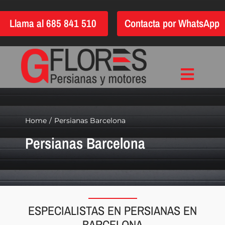
Saltar
Llama al 685 841 510
Contacta por WhatsApp
al
contenido
Toggle
Inicio
Navigat
Instalación
Home
Persianas Barcelona
Persianas Barcelona
Reparación
Motorización
Automatización
Persianas
ESPECIALISTAS EN PERSIANAS EN
Quiénes somos
BARCELONA