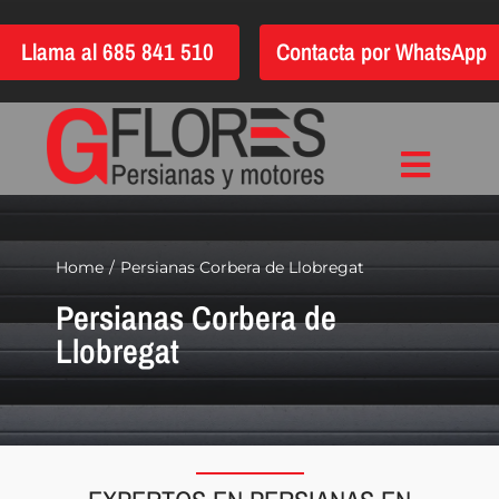
Saltar
Llama al 685 841 510
Contacta por WhatsApp
al
contenido
Toggle
Inicio
Navigat
Instalación
Home
Persianas Corbera de Llobregat
Persianas Corbera de
Reparación
Llobregat
Motorización
Automatización
Persianas
Quiénes somos