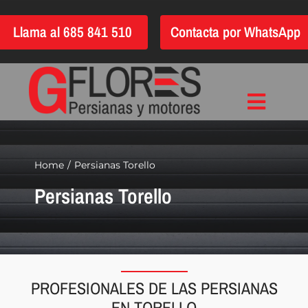
Saltar
Llama al 685 841 510
Contacta por WhatsApp
al
contenido
Toggle
Inicio
Navigat
Instalación
Home
Persianas Torello
Persianas Torello
Reparación
Motorización
Automatización
Persianas
PROFESIONALES DE LAS PERSIANAS
Quiénes somos
EN TORELLO