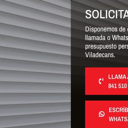
SOLICIT
Disponemos de d
llamada o Whats
presupuesto per
Viladecans.
LLAMA 
841 510
ESCRÍ
WHATS