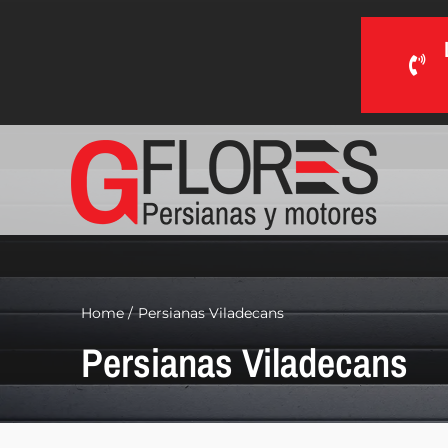
Saltar
al
contenido
Home
Persianas Viladecans
Persianas Viladecans