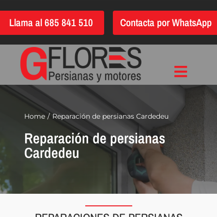
Saltar
Llama al 685 841 510
Contacta por WhatsApp
al
contenido
Toggle
Inicio
Navigat
Instalación
Home
Reparación de persianas Cardedeu
Reparación de persianas
Reparación
Cardedeu
Motorización
Automatización
Persianas
Quiénes somos