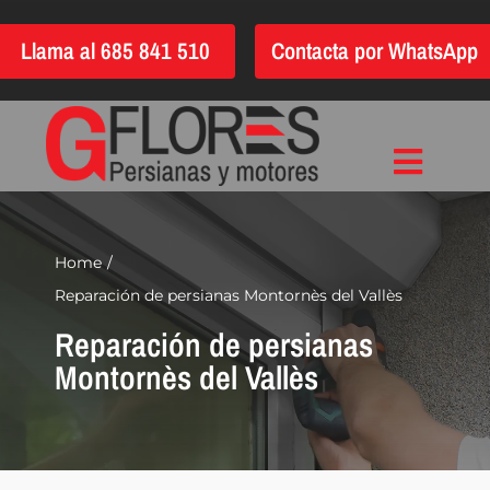
Saltar
Llama al 685 841 510
Contacta por WhatsApp
al
contenido
Toggle
Inicio
Navigat
Instalación
Home
Reparación de persianas Montornès del Vallès
Reparación
Reparación de persianas
Motorización
Montornès del Vallès
Automatización
Persianas
Quiénes somos