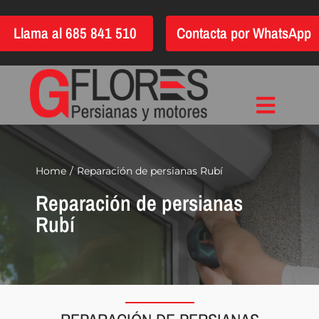
Saltar
Llama al 685 841 510
Contacta por WhatsApp
al
contenido
Toggle
Inicio
Navigat
Instalación
Home
Reparación de persianas Rubí
Reparación de persianas
Reparación
Rubí
Motorización
Automatización
Persianas
Quiénes somos