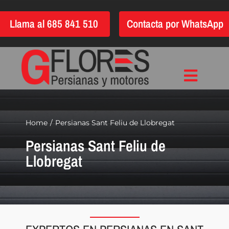
Saltar
Llama al 685 841 510
Contacta por WhatsApp
al
contenido
Toggle
Inicio
Navigat
Instalación
Home
Persianas Sant Feliu de Llobregat
Persianas Sant Feliu de
Reparación
Llobregat
Motorización
Automatización
Persianas
Quiénes somos