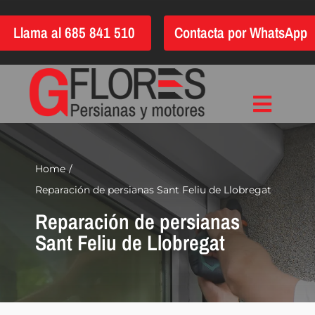
Saltar
Llama al 685 841 510
Contacta por WhatsApp
al
contenido
Toggle
Inicio
Navigat
Instalación
Home
Reparación de persianas Sant Feliu de Llobregat
Reparación
Reparación de persianas
Motorización
Sant Feliu de Llobregat
Automatización
Persianas
Quiénes somos